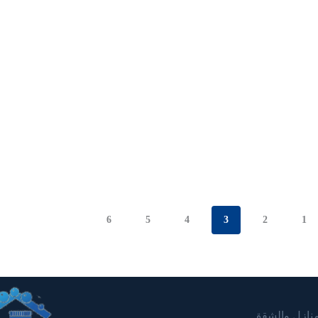
6
5
4
3
2
1
لمنازل والشقق