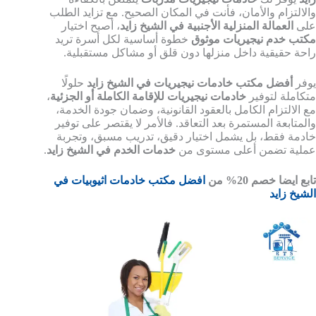
والالتزام والأمان، فأنت في المكان الصحيح. مع تزايد الطلب
على
العمالة المنزلية الأجنبية في الشيخ زايد
، أصبح اختيار
مكتب خدم نيجيريات موثوق
خطوة أساسية لكل أسرة تريد
راحة حقيقية داخل منزلها دون قلق أو مشاكل مستقبلية.
يوفر
أفضل مكتب خادمات نيجيريات في الشيخ زايد
حلولًا
متكاملة لتوفير
خادمات نيجيريات للإقامة الكاملة أو الجزئية
،
مع الالتزام الكامل بالعقود القانونية، وضمان جودة الخدمة،
والمتابعة المستمرة بعد التعاقد. فالأمر لا يقتصر على توفير
خادمة فقط، بل يشمل اختيار دقيق، تدريب مسبق، وتجربة
عملية تضمن أعلى مستوى من
خدمات الخدم في الشيخ زايد
.
تابع ايضا خصم 20% من
افضل مكتب خادمات اثيوبيات في
الشيخ زايد