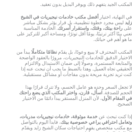
المكتب الجيد يتفهم ذلك ويوفر البديل بدون تعقيد.
في النهاية، اختيار
أفضل مكتب خادمات نيجيريات في الشيخ
زايد
ليس مجرد خطوة تنظيمية، بل قرار يؤثر بشكل مباشر
على
راحة بيتك، وقتك، واستقرار أسرتك
. الخادمة المناسبة
تعني بيتًا أكثر ترتيبًا، يومًا أقل توترًا، ومساحة أكبر للتركيز على
ما هو أهم في حياتك.
المكتب المحترف لا يبيع وعودًا، بل يقدّم
نظامًا متكاملًا
يبدأ من
الاختيار الدقيق للخادمات النيجيريات، مرورًا بالعقود الواضحة
والمتابعة المستمرة، وصولًا إلى ضمان الاستبدال والالتزام
الحقيقي تجاه العميل. وهذا بالضبط ما يجب أن تبحث عنه إذا
كنت تريد تجربة مريحة بدون مفاجآت أو مشاكل مستقبلية.
لا تجعل السعر وحده هو عامل الحسم، ولا تترك قرارًا بهذا
الحجم للصدفة.
اسأل، قارن، واختر المكتب الذي يضع راحتك
في المقام الأول
، لأن المنزل المستقر يبدأ دائمًا من الاختيار
الصحيح.
إذا كنت تبحث عن
خدمة موثوقة، خادمات نيجيريات مدربات،
وتعامل احترافي يراعي خصوصية بيتك
، فابدأ اليوم بالتواصل
مع مكتب متخصص يفهم احتياجات سكان الشيخ زايد ويقدّم