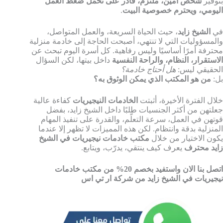
بتوفير
شخص أمين، ملتزم، قادر على تحمّل ضغط العمل
اليومي، ويحترم خصوصية البيت
.
في
الشيخ زايد
، حيث الحياة السريعة، والعمل المتواصل،
والمسؤوليات التي لا تنتهي، أصبحت الحاجة إلى خادمة منزلية
محترفة أمرًا أساسيًا وليس رفاهية. كل أسرة اليوم تبحث عن
الاستقرار، النظام، والراحة النفسية
داخل بيتها، لكن السؤال
الحقيقي ليس:
هل أحتاج خادمة؟
بل:
من هو المكتب الذي يمكن الوثوق به؟
خلال الفترة الأخيرة، أثبتت
الخادمات النيجيريات
كفاءة عالية
جعلتهن من أكثر الجنسيات طلبًا داخل الشيخ زايد، بفضل
قوتهن في العمل، سرعة التعلّم، والقدرة على تنفيذ المهام
المنزلية بدقة وانتظام. لكن هذه المميزات لا تظهر إلا عندما
يكون الاختيار من خلال
مكتب خادمات نيجيريات في الشيخ
زايد محترف
يعرف كيف ينتقي، يدرّب، ويتابع.
اتصل بنا الان واستفيد بخصم 20% من مكتب خادمات
نيجيريات في الشيخ زايد من شركة ار تي اس