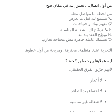
من أول اتصال… تحس إنك في مكان صح
من لحظة ما تتواصل معانا:
📞 بنسمع لك قبل ما نعرض
📋 نفهم بيتك واحتياجاتك
👩‍🔧 نرشّح لك الشغالة المناسبة
📝 نوضّح العقد بند بند
🤝 نسلّمك عاملة جاهزة مش محتاجة تجارب
التجربة عندنا منظمة، محترفة، ومريحة من أول خطوة.
ليه عملاؤنا بيرجعوا يرشّحونا؟
لأنهم جرّبوا الفرق الحقيقي:
لا أعذار
لا اختفاء بعد التعاقد
لا شغالة غير مناسبة