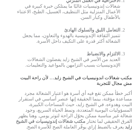
الاحترافية في العمل المنزلي
شغالات إندونيسيات غالبًا ما يمتلكن خبرة كبيرة في
الأعمال المنزلية مثل التنظيف، الغسيل، الطبخ، الاعتناء
بالأطفال وكبار السن.
التعامل اللبق والسلوك الهادئ
تتميز الثقافة الإندونيسية بالهدوء والتعاون، مما يجعل
الشغالة أكثر قدرة على التكيف داخل الأسرة.
الالتزام والانضباط
العديد من الأسر في الشيخ زايد يفضلون الشغالات
الإندونيسيات بسبب التزامهن بالمواعيد والتعليمات.
مكتب شغالات اندونيسيات في الشيخ زايد… لأن راحة البيت
مش مجال للتجربة
أكبر خطأ ممكن تقع فيه أي أسرة هو اعتبار الشغالة مجرد
مساعدة مؤقتة، بينما الحقيقة إنها عنصر أساسي في استقرار
البيت وهدوءه. في الشيخ زايد، حيث المساحات الكبيرة،
المسؤوليات اليومية المتعددة، ونمط الحياة السريع، وجود
شغالة غير مناسبة ممكن يحوّل الراحة لتوتر يومي. وهنا يظهر
الفرق الحقيقي لما تختار
مكتب شغالات إندونيسيات في الشيخ
زايد
يعرف بالضبط إزاي يوفّر العاملة الصح للأسرة الصح.