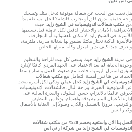
تي اس كلين.
هل تعبت من البحث عن شغالة موثوقة تدخل بيتك وتمنحك
راحة حقيقية بدون قلق أو تجارب فاشلة؟ الحل ببساطة يبدأ
من
مكتب شغالات اندونيسيات في الشيخ زايد
، حيث
الاحترافية، الأمان، والاختيار الدقيق لكل عاملة قبل تسليمها
للأسرة. في الشيخ زايد، لا مكان للعشوائية أو المجازفة،
فالأسرة الذكية تختار مكتبًا يضمن لها شغالة مدربة، ملتزمة،
وتعرف جيدًا كيف تدير المنزل وكأنه منزلها الخاص.
في مدينة
الشيخ زايد
حيث يسعى كل بيت للراحة والتنظيم
وجودة الحياة، لم يعد الاعتماد على الجهد الفردي كافيًا لإدارة
شؤون المنزل اليومية، خاصة مع ضغوط العمل وتسارع نمط
الحياة. من هنا تبرز أهمية التعامل مع
مكتب شغالات
اندونيسيات في الشيخ زايد
كحل عملي وذكي لكل أسرة تبحث
عن الموثوقية، الخبرة، وراحة البال. فالشغالات الإندونيسيات
يُعرفن عالميًا بالالتزام، حسن السلوك، والقدرة العالية على
إدارة الأعمال المنزلية بدقة واهتمام، بدءًا من التنظيف
والترتيب، مرورًا بالغسيل والكي، وصولًا إلى العناية بالأطفال
وكبار السن.
اتصل بنا الان واستفيد بخصم 20% من مكتب شغالات
اندونيسيات في الشيخ زايد من شركة ار تي اس