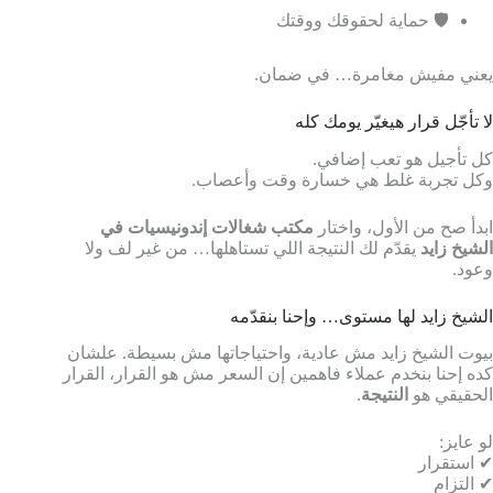
🛡️ حماية لحقوقك ووقتك
يعني مفيش مغامرة… في ضمان.
لا تأجّل قرار هيغيّر يومك كله
كل تأجيل هو تعب إضافي.
وكل تجربة غلط هي خسارة وقت وأعصاب.
ابدأ صح من الأول، واختار
مكتب شغالات إندونيسيات في
الشيخ زايد
يقدّم لك النتيجة اللي تستاهلها… من غير لف ولا
وعود.
الشيخ زايد لها مستوى… وإحنا بنقدّمه
بيوت الشيخ زايد مش عادية، واحتياجاتها مش بسيطة. علشان
كده إحنا بنخدم عملاء فاهمين إن السعر مش هو القرار، القرار
الحقيقي هو
النتيجة
.
لو عايز:
✔ استقرار
✔ التزام