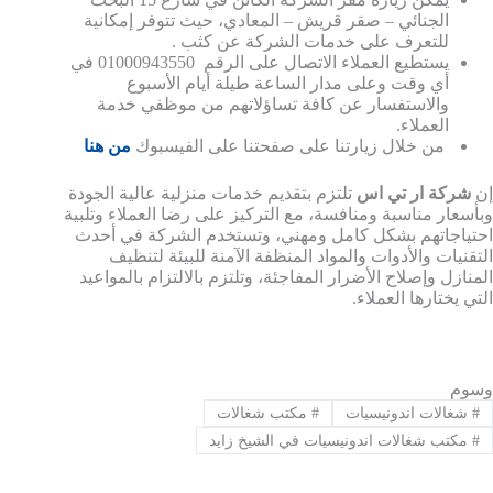
الجنائي – صقر قريش – المعادي، حيث تتوفر إمكانية
للتعرف على خدمات الشركة عن كثب .
يستطيع العملاء الاتصال على الرقم 01000943550 في
أي وقت وعلى مدار الساعة طيلة أيام الأسبوع
والاستفسار عن كافة تساؤلاتهم من موظفي خدمة
العملاء.
من خلال زيارتنا على صفحتنا على الفيسبوك
من هنا
إن
شركة ار تي اس
تلتزم بتقديم خدمات منزلية عالية الجودة
وبأسعار مناسبة ومنافسة، مع التركيز على رضا العملاء وتلبية
احتياجاتهم بشكل كامل ومهني، وتستخدم الشركة في أحدث
التقنيات والأدوات والمواد المنظفة الآمنة للبيئة لتنظيف
المنازل وإصلاح الأضرار المفاجئة، وتلتزم بالالتزام بالمواعيد
التي يختارها العملاء.
وسوم
#
شغالات اندونيسيات
#
مكتب شغالات
#
مكتب شغالات اندونيسيات في الشيخ زايد