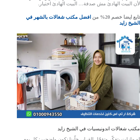
لأن البيت الهادئ مش صدفة… البيت الهادئ اختيار.
تابع ايضا خصم 20% من
افضل مكتب شغالات بالشهر في
الشيخ زايد
مكتب شغالات اندونيسيات في الشيخ زايد
لو مازلت بتفكّر وتؤجّل القرار، خلّينا نكون واضحين: كل يوم