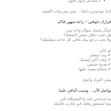
لا مشاكل بدون حلول
إحنا موجودين دايمًا… مش بس وقت القبض.
قرارك دلوقتي = راحة شهور قدّام
اسأل نفسك سؤال واحد بس:
هل تحب تكمّل بنفس الضغط؟
ولا تحب ترجع بيتك تلاقي كل حاجة متظبطة؟
لو عايز:
✔ بيت منظم
✔ وقت أكتر لنفسك
✔ هدوء حقيقي
✔ شغالة يعتمد عليها
يبقى القرار واضح.
تواصل الآن… وسيب الباقي علينا
ما تستناش لحد ما المشكلة تكبر.
وما تضيعش وقتك في تجارب فاشلة.