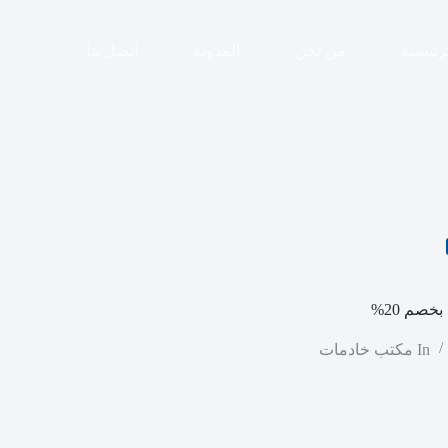
رئيسية
من نحن
المدونة
اتصل بنا
صم 20%
In
مكتب خادمات