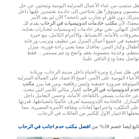
هل سئمتِ من عناء الأعمال المنزلية اليومية وتبحثين عن حل
مضمون وموثوق؟ هل تحتاجين إلى خادمة تعتمدين عليها داخل
منزلك دون قلق أو تجارب غير ناجحة؟ الآن لم يعد الأمر
معقدًا، لأن
مكتب خادمات اندونيسيات في الرحاب
يقدم لك
الحل النهائي. نحن نوفر خادمات إندونيسيات مُختارات بعناية،
معروفات بالأمانة، الانضباط، والالتزام الكامل، مع خبرة
حقيقية في جميع أعمال المنزل من تنظيف وترتيب ورعاية
أطفال وكبار السن. تعاقدك معنا يعني راحة فورية، منزل
منظم، وخدمة مضمونة بعقد واضح ودعم مستمر… فقط
تواصل معنا ودع الباقي علينا.
في ظل تسارع وتيرة الحياة داخل مدينة الرحاب، وزيادة
الأعباء اليومية على الأسر، أصبح الاعتماد على العمالة المنزلية
الموثوقة ضرورة حقيقية وليس رفاهية. ومن هنا يبرز
مكتب
خدم اندونيسيات في الرحاب
كخيار مثالي للأسر التي تبحث
عن خادمات يتمتعن بالكفاءة، الأمانة، وحسن التعامل داخل
المنازل. فالخادمة الإندونيسية تُعرف عالميًا بانضباطها، قدرتها
على التكيّف، واحترامها لعادات وثقافة الأسرة المصرية، مما
يجعلها الاختيار الأول للكثير من العائلات في الرحاب.
تابع ايضا خصم 20% من
افضل مكتب حدم اجانب في الرحاب