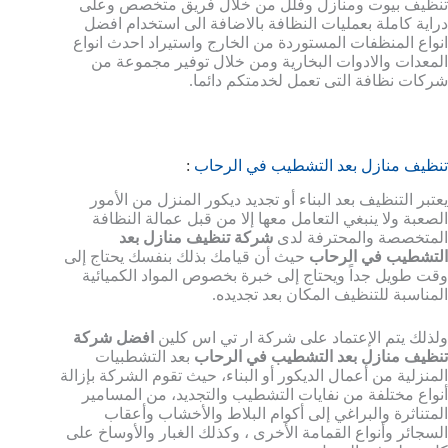
تنظيف بيوت ومنازل وفلل من خلال فريق متخصص وعلى
دراية كاملة بعمليات النظافة بالاضافة الى استخدام افضل
انواع المنظفات المستوردة من الخارج واستيراد احدث انواع
المعدات والادوات البخارية ومن خلال توفير مجموعة من
شركات نظافة التى تعمل لخدمتكم دائما.
تنظيف منازل بعد التشطيب في الرحاب
:
يعتبر التنظيف بعد البناء أو تجديد ديكور المنزل من الأمور
الصعبة ولا ينبغي التعامل معها إلا من قبل عمالة النظافة
المتخصصة والمحترفة لدى
شركة تنظيف منازل بعد
التشطيب في الرحاب
حيث أن قيامك بذلك بنفسك يحتاج إلى
وقت طويل جداً ويحتاج إلى خبرة بخصوص المواد الكميائية
المناسبة للتنظيف المكان بعد تجديده.
ولذلك يتم الإعتماد على شركة ار تي اس كلين
افضل شركة
تنظيف منازل بعد التشطيب في الرحاب
بعد التشطبيات
المنزلية من أعمال الديكور أو البناء، حيث تقوم الشركة بإزالة
أنواع مختلفة من نفايات التشطيب والتجديد، من المسامير
المتناثرة والبراغي إلى أكوام البلاط والأخشاب وأعقاب
السجائر وأنواع القمامة الأخرى ، وكذلك الغبار والأوساخ على