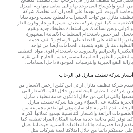
تعمل شركة تنظيف منازل في الرحاب على تنظيف المطابح
من البقع والاوساخ التى توجد بها والتى تعانى منها ربة المنزل
وخاصة الزيوت التى تجدها على الجدران كما تخلصك شركة
تنظيف منازل من تواجد الحشرات بالمطبخ بسبب وجود بقايا
الاطعمة به كما تقوم شركة تنظيف بغسل البوتجاز وفرن الغاز
والاوانى ونحن نساعدك في استعادة مطبخك جديد ونقوم
بغسل المراحيض باستخدام المنظفات الالمانية المشهورة
بقدرتها الفائقة على القضاء على الاوساخ ولا تقف خدمة
التنظيف هنا بل نقوم بتنظيف الحمامات ايضا من تواجد
البكتيريا والجراثيم والفيروسات باستخدام اقوى مواد التنظيف
والتعقيم والتطهير العالمية المستوردة من الخارج التى تقوم
بازالة البقع الجيرية والترسبات الموجودة داخل الحمامات.
أسعار شركة تنظيف منازل في الرحاب
تقدم شركة تنظيف منازل ار تي اس كلين ارخص الاسعار من
بين شركات التنظيف المختلفة من خلال قائمة الاسعار التى
تضعها والتى تراعي من خلال الا تكون خدمة تنظيف منازل
الجيزة مكلفة على العملاء ومن هنا شركة تنظيف منازل
الرحاب تقدم لكم مفاجأة سارة وهى انها تقدم مجموعة من
الخصومات الرائعة والاسعار التنافسية لجميع عملائها الكرام
كما توفر لكم مجانية خدمة معاينة المكان المراد تنظيفه كما
تقدم ايضا خصومات هائلة للتعاقدات السنوية حيث اننا نعمل
على خدمتكم دائما من خلال امتلاكنا لعدة شركات مثل:-