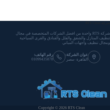
شركة RTS Clean
شركة RTS واحدة من افضل الشركات المتخصصة في مجال
تنظيف المنازل والشقق والفلل والفنادق والقرى السياحية
ومجال تنظيف واجهات المباني
عوان الشركة:
رقم الهاتف:
01099435878
القاهرة -مصر
Copyright © 2026 RTS Clean