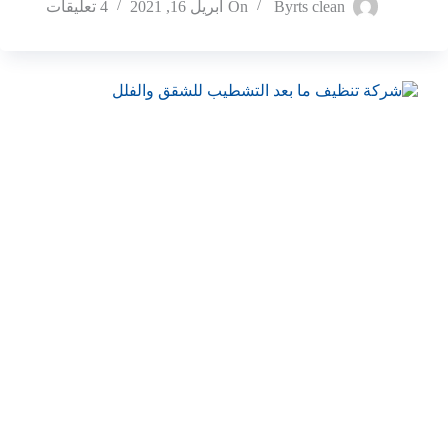
rts clean
By
On
أبريل 16, 2021
4 تعليقات