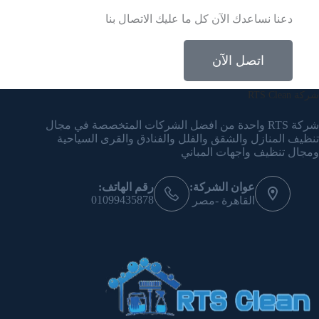
دعنا نساعدك الآن كل ما عليك الاتصال بنا
اتصل الآن
شركة RTS Clean
شركة RTS واحدة من افضل الشركات المتخصصة في مجال
تنظيف المنازل والشقق والفلل والفنادق والقرى السياحية
ومجال تنظيف واجهات المباني
عوان الشركة:
رقم الهاتف:
01099435878
القاهرة -مصر