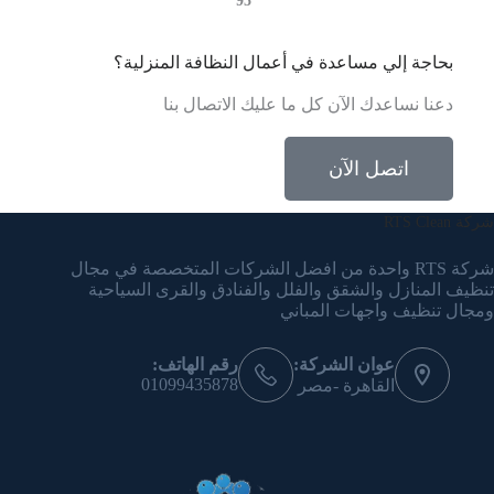
95
بحاجة إلي مساعدة في أعمال النظافة المنزلية؟
دعنا نساعدك الآن كل ما عليك الاتصال بنا
اتصل الآن
شركة RTS Clean
شركة RTS واحدة من افضل الشركات المتخصصة في مجال
تنظيف المنازل والشقق والفلل والفنادق والقرى السياحية
ومجال تنظيف واجهات المباني
عوان الشركة:
رقم الهاتف:
01099435878
القاهرة -مصر