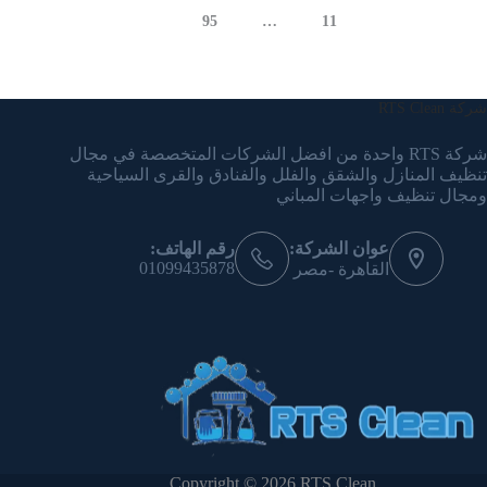
95
…
11
شركة RTS Clean
شركة RTS واحدة من افضل الشركات المتخصصة في مجال
تنظيف المنازل والشقق والفلل والفنادق والقرى السياحية
ومجال تنظيف واجهات المباني
عوان الشركة:
رقم الهاتف:
01099435878
القاهرة -مصر
Copyright © 2026 RTS Clean