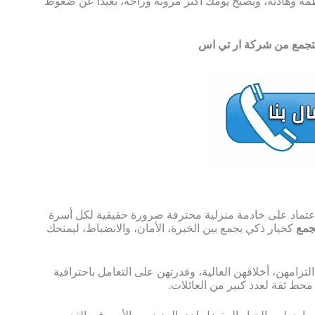
ة وهادئة، ويصبح يومك أكثر مرونة وراحة، بعيدًا عن ضغوط
لاعتماد على خادمة منزلية محترفة ضرورة حقيقية لكل أسرة
جمع
كخيار ذكي يجمع بين الخبرة، الأمان، والانضباط، ليمنحك
زامهن، أخلاقهن العالية، وقدرتهن على التعامل باحترافية
حط ثقة لعدد كبير من العائلات.