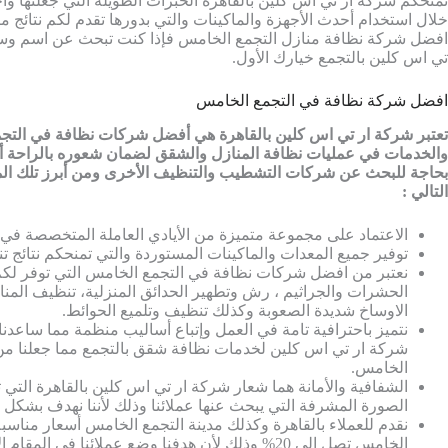
تمنحكم شركة ار تي اس كلين بالقاهرة الخبرات الطويلة التي جعلتها
خلال استخدام أحدث الأجهزة والماكينات والتي بدورها تقدم لكم نتائج م
افضل شركة نظافة منازل التجمع الخامس فإذا كنت تبحث عن اسم وسم
تي اس كلين بالتجمع خيارك الأول.
افضل شركة نظافة في التجمع الخامس
تعتبر شركة ار تي اس كلين بالقاهرة هي أفضل شركات نظافة في التجمع 
والخدمات في عمليات نظافة المنازل والشقق لضمان شعوره بالراحة أث
بحاجة للبحث عن شركات التشطيب والتنظيف الأخرى ومن أبرز تلك المز
التالي :
الاعتماد على مجموعة متميزة من الأيادي العاملة المتخصصة في م
توفير جميع المعدات والماكينات المستوردة والتي تمنحكم نتائج
نعتبر من افضل شركات نظافة في التجمع الخامس التي توفر لك
الحشرات والجراثيم ، رش وتطهير الحدائق المنزلية، تنظيف المن
الاوساخ شديدة الصعوبة وكذلك تنظيف وتلميع الحوائط.
نتميز باحترافية تامة في العمل وإتباع أساليب منظمة مما ساعدن
شركة ار تي اس كلين لخدمات نظافة شقق بالتجمع مما جعلنا م
الخامس.
الشفافية والأمانة هما شعار شركة ار تي اس كلين بالقاهرة ال
الصورة المشرفة التي يبحث عنها عملائنا وذلك لأننا نهدف بشكل أ
نقدم للعملاء بالقاهرة وكذلك مدينة التجمع الخامس أسعار منا
الخامس تصل إلى 20% وذلك لأن هدفنا وضع عملائنا 