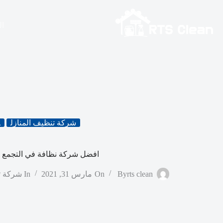
لتجاوز
لى
لمحتوى
ال
شركة تنظيف المنازل
ا
افضل شركة نظافة في التجمع 
rts clean
By
On
مارس 31, 2021
In
شركة ت