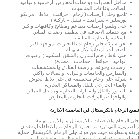
مداخل العمارات وواجهات المعارض الرخامية وعواميد
الصالات وقاعات المناسبات
تلميع وجلي أرضيات ( رخام – جرانيت – بلاط – مزايكو –
بورسلين – سيراميك – فينيل – باركية )
جلي وتلميع أرضيات مطاعم ومطابخ وكافيهات واكثر.
مع خدماتنا الاضافية في تنظيف أرضيات المباني
السكنية والتجارية السابقة
نحن شركة جلي رخام لدينا الخبرات لمواجهة اكبر
الصعوبات الميدانية بكل سهولة.
جلي بلاط رخام المنازل والشقق السكنية ( أرضيات –
عواميد – حوائط – حمامات – مطابخ)
أرضيات وحوائط وارصفة الفنادق والمستشفيات
والمدارس والجامعات والنوادى والصالات واكثر.
شركة جلي رخام متخصصة في جلي بلاط الحوش
والفناء الخارجي للفلل والمساكن التجارية .
القصور والفلل والعقارات التجارية ومداخل العمائر
والواجهات والمولات التجارية والمعارض
تلميع الرخام بالكريستال في العاصمة الادارية
جلي الرخام والارضيات بالكريستال من الأمور الهامة
والضرورية التي تزيد من حماية الرخام من الانطفاء أو فقدان
بريقه وسطوعه حيث من فوائد جلي الرخام بالكريستال حماية
الرخام من امتصاصه السريع للسوائل والرطوبة وذلك من