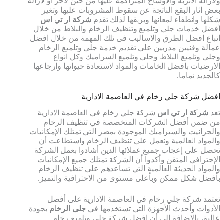
ولازالة الاتربة والاوساخ المتراكمة عليها من حين لاخر او لازالة
بعض اثار البقع الناتجة عن سقوط المشروبات عليها وتغير
شكلها وانطفاء لمعانها وبريقها لذلك تقدم
شركة ار تي اس
أفضل خدمات جلي وتلميع وتنظيف الرخام والبلاط من خلال
اتباع افضل الطرق والاساليب فى تلك المهمة من خلال افضل
عمالة وفنيين مدربين على تقديم خدمة جلى وتلميع الرخام
وجلى وتلميع البلاط وجلى وتلميع السراميك وكل انواع
الارضيات بافضل الخامات والمواد لاستعادة حيواتها وارجاعها
كالجديد تماما.
افضل شركة جلي رخام في العاصمة الادارية
تعد
شركة ار تي اس
شركة جلي رخام في العاصمة الادارية
من ضمن أفضل الشركات المتخصصة في تنظيف الرخام
والجرانيت والسيراميك الموجودة بمصر التي تمتلك الإمكانيات
والمواد العالمية وتعمل على تنظيف الرخام واستطاعت أن
تحصل على إعجاب جميع عملائها الذين أشادوا بعمل الشركة
الإحترافي المتقن وأكدوا أن الشركة تمتلك جميع الإمكانيات
والمواد الحديثة العالمية التي تساعدهم على تنظيف الرخام
بأفضل شكل ممكن وبأعلى مستوى من الاحترافية والتميز.
تعتمد شركة جلي رخام في العاصمة الادارية على أفضل
الأدوات وأحدث الأجهزة التي تستخدمها في
جلى الرخام
بجودة
عالية، بالإضافة إلى أن افضل شركة جلي وتلميع رخام