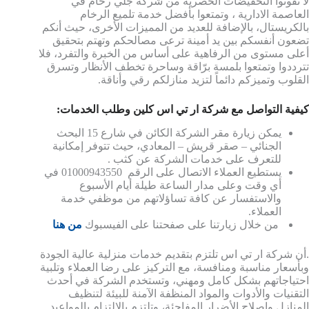
لا تفوتوا التخفيضات الحصرية من شركة جلي رخام في
العاصمة الادارية ، وتمتعوا بأفضل خدمة تلميع الرخام
بالكريستال، بالإضافة للعديد من المميزات الأخرى، حيث أنكم
تضعون أنفسكم بين يد أمينة ترعى مصالحكم وتهتم بتحقيق
أعلى مستوى من الرفاهية على أساس من الخبرة والتفرد، فلا
تترددوا وتمتعوا بلمسة برّاقة وساحرة تخطف الأنظار وتسرق
القلوب وتميزكم دائماً لتزيد منازلكم رقي وأناقة.
كيفية التواصل مع شركة ار تي اس كلين وطلب الخدمات:
يمكن زيارة مقر الشركة الكائن في شارع 15 البحث
الجنائي – صقر قريش – المعادي، حيث تتوفر إمكانية
للتعرف على خدمات الشركة عن كثب .
يستطيع العملاء الاتصال على الرقم 01000943550 في
أي وقت وعلى مدار الساعة طيلة أيام الأسبوع
والاستفسار عن كافة تساؤلاتهم من موظفي خدمة
العملاء.
من خلال زيارتنا على صفحتنا على الفيسبوك
من هنا
.أن شركة ار تي اس تلتزم بتقديم خدمات منزلية عالية الجودة
وبأسعار مناسبة ومنافسة، مع التركيز على رضا العملاء وتلبية
احتياجاتهم بشكل كامل ومهني، وتستخدم الشركة في أحدث
التقنيات والأدوات والمواد المنظفة الآمنة للبيئة لتنظيف
المنازل وإصلاح الأضرار المفاجئة، وتلتزم بالالتزام بالمواعيد