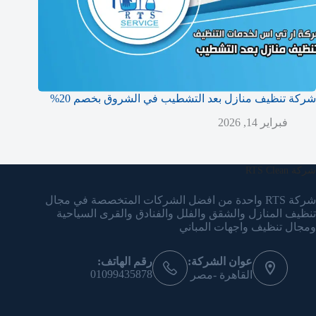
شركة تنظيف منازل بعد التشطيب في الشروق بخصم 20%
فبراير 14, 2026
شركة RTS Clean
شركة RTS واحدة من افضل الشركات المتخصصة في مجال
تنظيف المنازل والشقق والفلل والفنادق والقرى السياحية
ومجال تنظيف واجهات المباني
عوان الشركة:
رقم الهاتف:
01099435878
القاهرة -مصر