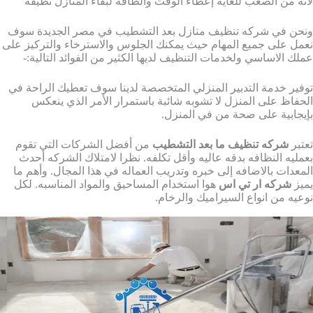
لأنه من الصعب للغاية إعطاء الوقت والطاقة لبقاء المنازل نظيفة
ونحن في شركه تنظيف منازل بعد التشطيب في مصر الجديدة سوف
نعمل على جميع المهام حيث يمكنك الجلوس والاسترخاء والتركيز على
عملك الاساسي ولخدمات التنظيف لديها الكثير من الفوائد التالية:-
توفير خدمة التدبير المنزلي المتخصصة لدينا سوف تعطيك الراحة في
الحفاظ على المنزل لا تشوبه شائبة باستمرار الأمر الذي ينعكس
بإيجابية على صحة من في المنزل.
تعتبر
شركه تنظيف ما بعد التشطيب
من أفضل الشركات التي تقوم
بعمليه النظافه بدقه عاليه وأقل تكلفه. نظرا لامتلاك الشركه أحدث
المعدات بالاضافه إلى خبره وتدريب العماله في هذا المجال. وأهم ما
يميز
شركه ار تي اس
هوا استخدام المساحيق والمواد المناسبه. لكل
نوعيه من انواع السيراميك والرخام.