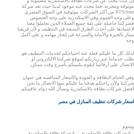
إن كنت تبحث عن شركات نظافة بالاسكندرية مضمونة و
موثوقة ومجربة فما تبحث عنه موجود لدينا حيث تعد شركة
RTSclean من أكثر الشركات موثوقية في السوق المصري
وعلى وجه العموم وفي الاسكندرية على وجه الخصوص
فشركتنا حاصلة على ثقة جميع العملاء الذين تعاملوا معنا
لاعتمادها على أحدث الطرق المتبعة في التنظيف و لأن فريقنا
يمتاز بالخبرة والأمانة والسرعة في إنجاز مهامه و على أكمل
وجه
لذلك كل ما عليكم فعله عند احتياجكم لخدمات التنظيف هو
طلب خدماتنا عبر زيارتكم لموقع شركتنا الالكتروني او
الاتصال على أرقامنا لنقوم بتلبيتكم بأسرع وقت ممكن.
وفي الختام النظافة و الجودة والأسعار المنافسة هي عنوان
شركتنا ولأن راحتكم هدفنا ما عليكم سوا الاتصال بنا نحن
أفضل شركات نظافة بالاسكندرية ونسأل الله دوام عافيتكم
اسعار شركات تنظيف المنازل في مصر
وسوم
#
شركات نظافة بالاسكندرية
#
شركة نظافة بالاسكندرية